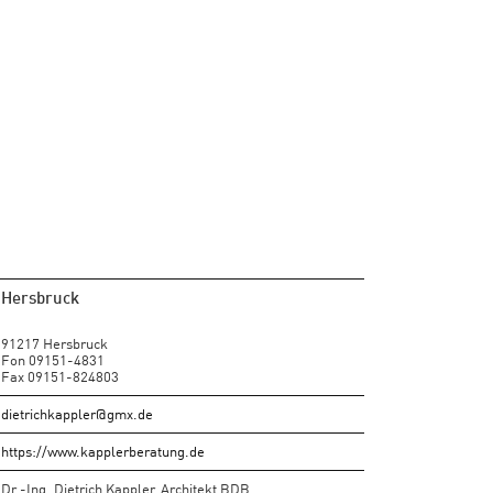
Hersbruck
91217 Hersbruck
Fon 09151-4831
Fax 09151-824803
dietrichkappler@gmx.de
https://www.kapplerberatung.de
Dr.-Ing. Dietrich Kappler, Architekt BDB