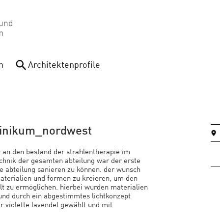
n
Architektenprofile
klinikum_nordwest
er an den bestand der strahlentherapie im
chnik der gesamten abteilung war der erste
te abteilung sanieren zu können. der wunsch
 materialien und formen zu kreieren, um den
lt zu ermöglichen. hierbei wurden materialien
t und durch ein abgestimmtes lichtkonzept
r violette lavendel gewählt und mit