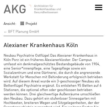
Ansicht:
Projekt
← BFT Planung GmbH
Alexianer Krankenhaus Köln
Neubau Psychiatrie Ostflügel Das Alexianer Krankenhaus in
Köln Porz ist ein früheres Alexianerkloster. Der Campus
umfasst ein denkmalgeschütztes Bestandsgebäude von 1904,
eine Senior*innenpflege, eine Tagespflege sowie ein
Sozialzentrum und eine Gärtnerei, die durch die angrenzende
Werkstatt für Menschen mit Behinderung erfolgreich betrieben
wird. Auf diesem Areal wurde ein 3-geschossiger Neubau als
Bettenflügel Psychiatrie ergänzt. Es entstehen 95 Betten auf 6
Stationen, die optional offen oder geschlossen betrieben
werden können. Drei gleichwertige Außenräume umschließen
den Neubau. Dazu gehört ein stufenloser Sinnesgarten mit
Hochbeeten, breiteren Wegen und Sitzgelegenheiten, der der
Gerontopsychiatrie zugeordnet wird. Ein weiterer Garten für