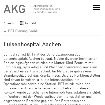
Ansicht:
Projekt
← BFT Planung GmbH
Luisenhospital Aachen
Seit Jahren ist BFT mit der Generalsanierung des
Luisenhospitals Aachen betraut. Neben diversen technischen
Sanierungsaufgaben wurden ein Mutter-Kind-Zentrum mit
Entbindung, Gynäkologie und Wöchnerinnenstation sowie ein
geriatrisches Zentrum geplant. Im März 2024 gab es einen
Brandanschlag auf das Krankenhaus. Diverse Funktionsstellen
sind davon betroffen, u. a. die Intensivstation, ein
Operationssaal sowie eine Station. BFT wurde mit einer
umfassenden Brandschadensanierung betraut. In diesem
Kontext wurde zunächst eine Interims-Intensivstation errichtet.
Im Weiteren ist der Wiederaufbau der Intensivstation und
angrenzenden Bereiche geplant. Das Bettenhaus des
Luisenhospitals ist ein 10-geschossiger Gebäudeteil des