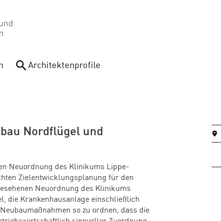
n
Architektenprofile
bau Nordflügel und
chen Neuordnung des Klinikums Lippe-
chten Zielentwicklungsplanung für den
rgesehenen Neuordnung des Klinikums
l, die Krankenhaus­anlage einschließlich
 Neubaumaßnahmen so zu ordnen, dass die
iebs­wirt­schaft­lich sinnvoller Zuordnung