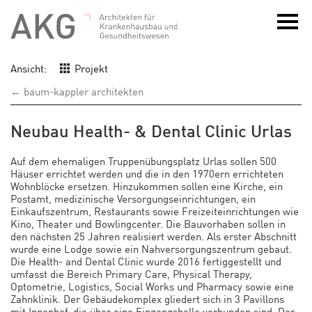
Ansicht:
Projekt
← baum-kappler architekten
Neubau Health- & Dental Clinic Urlas
Auf dem ehemaligen Truppenübungsplatz Urlas sollen 500
Häuser errichtet werden und die in den 1970ern errichteten
Wohnblöcke ersetzen. Hinzukommen sollen eine Kirche, ein
Postamt, medizinische Versorgungseinrichtungen, ein
Einkaufszentrum, Restaurants sowie Freizeiteinrichtungen wie
Kino, Theater und Bowlingcenter. Die Bauvorhaben sollen in
den nächsten 25 Jahren realisiert werden. Als erster Abschnitt
wurde eine Lodge sowie ein Nahversorgungszentrum gebaut.
Die Health- and Dental Clinic wurde 2016 fertiggestellt und
umfasst die Bereich Primary Care, Physical Therapy,
Optometrie, Logistics, Social Works und Pharmacy sowie eine
Zahnklinik. Der Gebäudekomplex gliedert sich in 3 Pavillons
mit Innenhof, die über eine Eingangshalle verbunden sind. Der