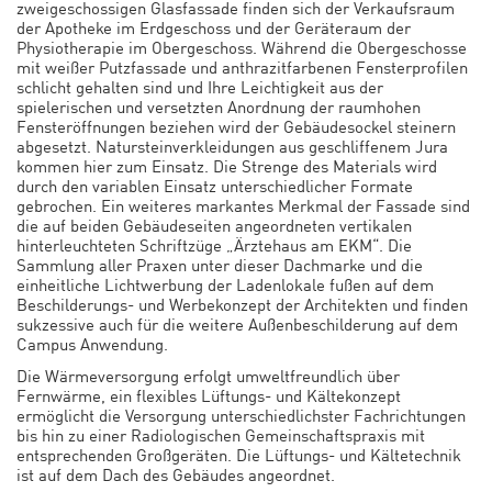
zweigeschossigen Glasfassade finden sich der Verkaufsraum
der Apotheke im Erdgeschoss und der Geräteraum der
Physiotherapie im Obergeschoss. Während die Obergeschosse
mit weißer Putzfassade und anthrazitfarbenen Fensterprofilen
schlicht gehalten sind und Ihre Leichtigkeit aus der
spielerischen und versetzten Anordnung der raumhohen
Fensteröffnungen beziehen wird der Gebäudesockel steinern
abgesetzt. Natursteinverkleidungen aus geschliffenem Jura
kommen hier zum Einsatz. Die Strenge des Materials wird
durch den variablen Einsatz unterschiedlicher Formate
gebrochen. Ein weiteres markantes Merkmal der Fassade sind
die auf beiden Gebäudeseiten angeordneten vertikalen
hinterleuchteten Schriftzüge „Ärztehaus am EKM“. Die
Sammlung aller Praxen unter dieser Dachmarke und die
einheitliche Lichtwerbung der Ladenlokale fußen auf dem
Beschilderungs- und Werbekonzept der Architekten und finden
sukzessive auch für die weitere Außenbeschilderung auf dem
Campus Anwendung.
Die Wärmeversorgung erfolgt umweltfreundlich über
Fernwärme, ein flexibles Lüftungs- und Kältekonzept
ermöglicht die Versorgung unterschiedlichster Fachrichtungen
bis hin zu einer Radiologischen Gemeinschaftspraxis mit
entsprechenden Großgeräten. Die Lüftungs- und Kältetechnik
ist auf dem Dach des Gebäudes angeordnet.