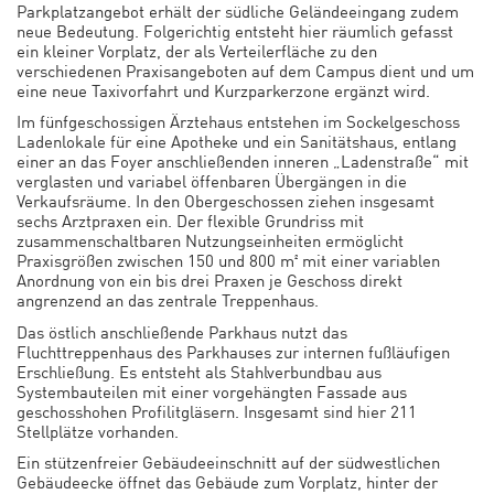
Parkplatzangebot erhält der südliche Geländeeingang zudem
neue Bedeutung. Folgerichtig entsteht hier räumlich gefasst
ein kleiner Vorplatz, der als Verteilerfläche zu den
verschiedenen Praxisangeboten auf dem Campus dient und um
eine neue Taxivorfahrt und Kurzparkerzone ergänzt wird.
Im fünfgeschossigen Ärztehaus entstehen im Sockelgeschoss
Ladenlokale für eine Apotheke und ein Sanitätshaus, entlang
einer an das Foyer anschließenden inneren „Ladenstraße“ mit
verglasten und variabel öffenbaren Übergängen in die
Verkaufsräume. In den Obergeschossen ziehen insgesamt
sechs Arztpraxen ein. Der flexible Grundriss mit
zusammenschaltbaren Nutzungseinheiten ermöglicht
Praxisgrößen zwischen 150 und 800 m² mit einer variablen
Anordnung von ein bis drei Praxen je Geschoss direkt
angrenzend an das zentrale Treppenhaus.
Das östlich anschließende Parkhaus nutzt das
Fluchttreppenhaus des Parkhauses zur internen fußläufigen
Erschließung. Es entsteht als Stahlverbundbau aus
Systembauteilen mit einer vorgehängten Fassade aus
geschosshohen Profilitgläsern. Insgesamt sind hier 211
Stellplätze vorhanden.
Ein stützenfreier Gebäudeeinschnitt auf der südwestlichen
Gebäudeecke öffnet das Gebäude zum Vorplatz, hinter der