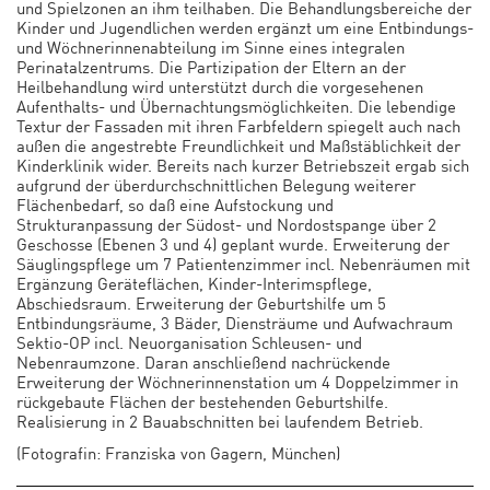
und Spielzonen an ihm teilhaben. Die Behandlungsbereiche der
Kinder und Jugendlichen werden ergänzt um eine Entbindungs-
und Wöchnerinnenabteilung im Sinne eines integralen
Perinatalzentrums. Die Partizipation der Eltern an der
Heilbehandlung wird unterstützt durch die vorgesehenen
Aufenthalts- und Übernachtungsmöglichkeiten. Die lebendige
Textur der Fassaden mit ihren Farbfeldern spiegelt auch nach
außen die angestrebte Freundlichkeit und Maßstäblichkeit der
Kinderklinik wider. Bereits nach kurzer Betriebszeit ergab sich
aufgrund der überdurchschnittlichen Belegung weiterer
Flächenbedarf, so daß eine Aufstockung und
Strukturanpassung der Südost- und Nordostspange über 2
Geschosse (Ebenen 3 und 4) geplant wurde. Erweiterung der
Säuglingspflege um 7 Patientenzimmer incl. Nebenräumen mit
Ergänzung Geräteflächen, Kinder-Interimspflege,
Abschiedsraum. Erweiterung der Geburtshilfe um 5
Entbindungsräume, 3 Bäder, Diensträume und Aufwachraum
Sektio-OP incl. Neuorganisation Schleusen- und
Nebenraumzone. Daran anschließend nachrückende
Erweiterung der Wöchnerinnenstation um 4 Doppelzimmer in
rückgebaute Flächen der bestehenden Geburtshilfe.
Realisierung in 2 Bauabschnitten bei laufendem Betrieb.
(Fotografin: Franziska von Gagern, München)