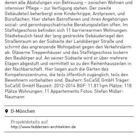
denen alle Abstufungen von Betreuung – zwischen Wohnen und
intensiver Pflege – zur Verfügung stehen. Der zweite
Gebäudeteil beherbergt eine Kinderkrippe, Arztpraxen, und
Büroflächen. Hier stehen Betroffenen und ihren Angehörigen
sozial- und gerontopsychiatrische Beratungsstellen offen. Im
Staffelgeschoss befinden sich 11 barrierearmen Wohnungen.
Städtebaulich fasst der lang gestreckte Gebäuderiegel den
Straßenraum an der Südseite der Landsberger Straße und
schirmt das angrenzende Wohngebiet gegen den Verkehrslärm
ab. Gläserne Treppenhäuser und das Staffelgeschoss lockern
den Baukörper auf. An seiner Südseite wird er über mehrere
Etagen abgestuft und vermittelt so zu den Reihenhauszeilen in
der Nachbarschaft. Hier liegen auch die Gärten des
Kompetenzzentrums, die teils öffentlich zugänglich, teils den
Bewohnern vorbehalten sind. Bauherr: SoCaSE GmbH Träger:
SoCaSE GmbH Bauzeit: 2012-2014 BGF: 11.811qm Plätze: 118
Plätze Wohnungen: 11 Appartements Fotos: Stefan Müller-
Naumann
D-München
Projektdetails auf
http://www.feddersen-architekten.de