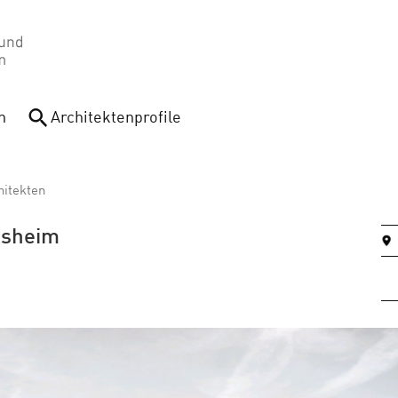
n
Architektenprofile
itekten
esheim