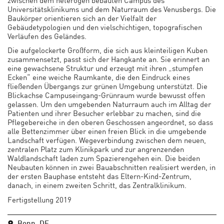
Universitätsklinikums und dem Naturraum des Venusbergs. Die
Baukörper orientieren sich an der Vielfalt der
Gebäudetypologien und den vielschichtigen, topografischen
Verläufen des Geländes.
Die aufgelockerte Großform, die sich aus kleinteiligen Kuben
zusammensetzt, passt sich der Hangkante an. Sie erinnert an
eine gewachsene Struktur und erzeugt mit ihren „stumpfen
Ecken“ eine weiche Raumkante, die den Eindruck eines
fließenden Übergangs zur grünen Umgebung unterstützt. Die
Blickachse Campuseingang-Grünraum wurde bewusst offen
gelassen. Um den umgebenden Naturraum auch im Alltag der
Patienten und ihrer Besucher erlebbar zu machen, sind die
Pflegebereiche in den oberen Geschossen angeordnet, so dass
alle Bettenzimmer über einen freien Blick in die umgebende
Landschaft verfügen. Wegeverbindung zwischen dem neuen,
zentralen Platz zum Klinikpark und zur angrenzenden
Waldlandschaft laden zum Spazierengehen ein. Die beiden
Neubauten können in zwei Bauabschnitten realisiert werden, in
der ersten Bauphase entsteht das Eltern-Kind-Zentrum,
danach, in einem zweiten Schritt, das Zentralklinikum.
Fertigstellung 2019
Bonn, DE