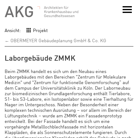
Ansicht:
Projekt
← OBERMEYER Gebäudeplanung GmbH & Co. KG
Laborgebäude ZMMK
Beim ZMMK handelt es sich um den Neubau eines
Laborgebäudes mit den Bereichen "Zentrum für Molekulare
Medizin" und "Zentrum für funktionelle Genomforschung“ auf
dem Campus der Universitätsklinik zu Köln. Der Laborneubau
zur biomedizinischen Grundlagenforschung enthält Tierlabore,
S1- bis S3-Labore, ein Isotopenlabor sowie eine Tierhaltung für
Nager im Untergeschoss. Neben der Besonderheit einer
komplexen technischen Ausrüstung – vor allem im Bereich der
Lüftungstechnik – wurde am ZMMK ein Fassadenprototyp
entwickelt. Bei der Fassade handelt es sich um eine
vorgehängte Metalllochblechfassade mit horizontalen
Klappläden, die als Sonnenschutzelemente fungieren. Durch
die überdimensionalen Klappläden erhält das Gebäude je nach